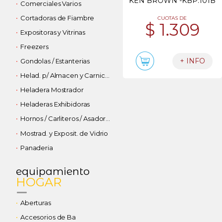
KEN BROWN -KBP.101B
Comerciales Varios
Cortadoras de Fiambre
CUOTAS DE
$ 1.309
Expositoras y Vitrinas
Freezers
+ INFO
Gondolas / Estanterias
Helad. p/ Almacen y Carniceria
Heladera Mostrador
Heladeras Exhibidoras
Hornos / Carliteros / Asadores
Mostrad. y Exposit. de Vidrio
Panaderia
equipamiento
HOGAR
Aberturas
Accesorios de Ba