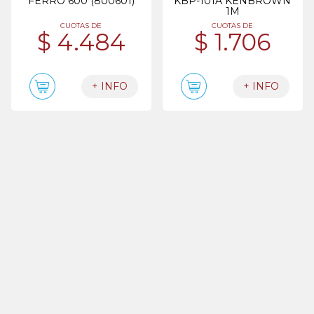
FERRO 600 (800601)
KBP-101A KENBROWN
1M
CUOTAS DE
CUOTAS DE
$ 4.484
$ 1.706
+ INFO
+ INFO