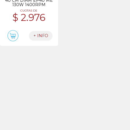
40 CM DIAM EP40 ME
130W 1400RPM
CUOTAS DE
$ 2.976
+ INFO